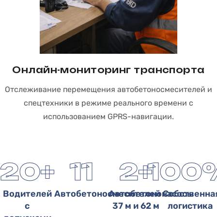
Онлайн-мониторинг транспорта
Отслеживание перемещения автобетоносмесителей и
спецтехники в режиме реального времени с
использованием GPRS-навигации.
20
+
11
2
+
100
Водителей
Автобетоносмесителей
Автобетононасосы
Собственна
с
37 м и 62 м
логистика