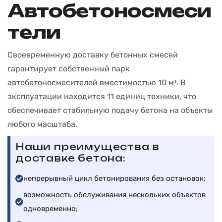
А
в
т
о
б
е
т
о
н
о
с
м
е
с
и
т
е
л
и
Своевременную доставку бетонных смесей
гарантирует собственный парк
автобетоносмесителей вместимостью 10 м³. В
эксплуатации находится 11 единиц техники, что
обеспечивает стабильную подачу бетона на объекты
любого масштаба.
Наши преимущества в
доставке бетона:
непрерывный цикл бетонирования без остановок;
возможность обслуживания нескольких объектов
одновременно;