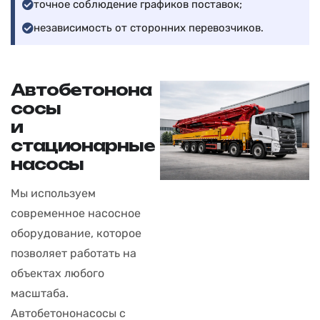
точное соблюдение графиков поставок;
независимость от сторонних перевозчиков.
А
в
т
о
б
е
т
о
н
о
н
а
с
о
с
ы
и
с
т
а
ц
и
о
н
а
р
н
ы
е
н
а
с
о
с
ы
Мы используем
современное насосное
оборудование, которое
позволяет работать на
объектах любого
масштаба.
Автобетононасосы с