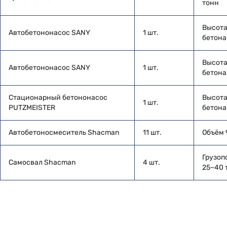
тонн
Высота
Автобетононасос SANY
1 шт.
бетона
Высота
Автобетононасос SANY
1 шт.
бетона
Стационарный бетононасос
Высота
1 шт.
PUTZMEISTER
бетона 
Автобетоносмеситель Shacman
11 шт.
Объём 
Грузоп
Самосвал Shacman
4 шт.
25–40 