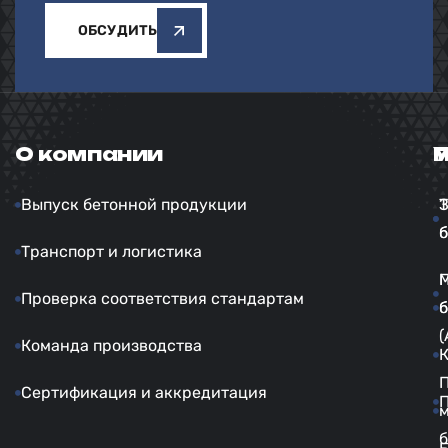
ОБСУДИТЬ
О компании
У
Выпуск бетонной продукции
б
б
Транспорт и логистика
Проверка соответствия стандартам
б
б
(
Команда производства
Сертификация и аккредитация
б