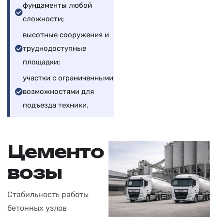
фундаменты любой
сложности;
высотные сооружения и
труднодоступные
площадки;
участки с ограниченными
возможностями для
подъезда техники.
Ц
е
м
е
н
т
о
в
о
з
ы
Стабильность работы
бетонных узлов