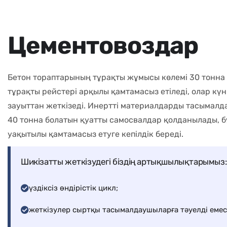
Ц
е
м
е
н
т
о
в
о
з
д
а
р
Бетон тораптарының тұрақты жұмысы көлемі 30 тонн
тұрақты рейстері арқылы қамтамасыз етіледі, олар күн
зауыттан жеткізеді. Инертті материалдарды тасымалдау
40 тонна болатын қуатты самосвалдар қолданылады, б
уақытылы қамтамасыз етуге кепілдік береді.
Шикізатты жеткізудегі біздің артықшылықтарымыз:
үздіксіз өндірістік цикл;
жеткізулер сыртқы тасымалдаушыларға тәуелді емес
маусымдық жүктеме кезеңдерінде жеткізудің тұрақты