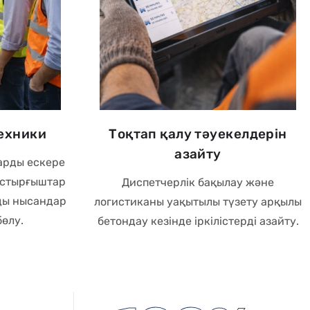
ехники
Тоқтап қалу тәуекелдерін
азайту
арды ескере
астырғыштар
Диспетчерлік бақылау және
ды нысандар
логистиканы уақытылы түзету арқылы
өлу.
бетондау кезінде іркілістерді азайту.