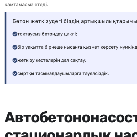
қамтамасыз етеді.
Бетон жеткізудегі біздің артықшылықтарымы
тоқтаусыз бетондау циклі;
бір уақытта бірнеше нысанға қызмет көрсету мүмкінді
жеткізу кестелерін дәл сақтау;
сыртқы тасымалдаушыларға тәуелсіздік.
А
в
т
о
б
е
т
о
н
о
н
а
с
о
с
с
т
а
ц
и
о
н
а
р
л
ы
қ
н
а