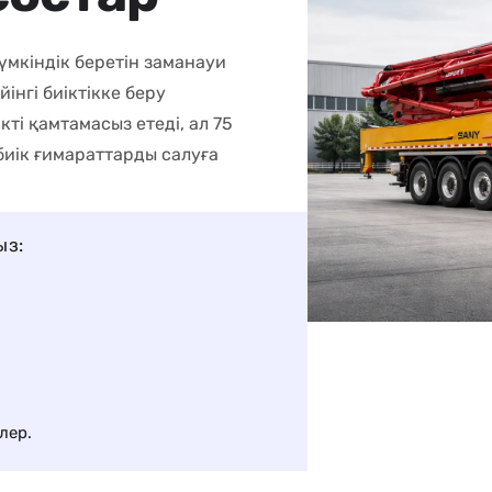
үмкіндік беретін заманауи
інгі биіктікке беру
кті қамтамасыз етеді, ал 75
биік ғимараттарды салуға
ыз:
лер.