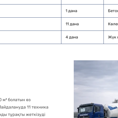
1 дана
Бетон
11 дана
Көлем
4 дана
Жүк 
 м³ болатын өз
Пайдалануда 11 техника
онды тұрақты жеткізуді