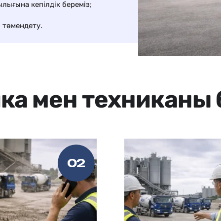
 төмендету.
ка мен техниканы
02