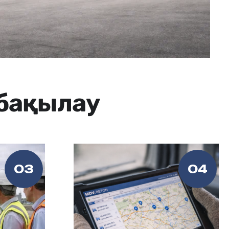
 бақылау
03
04