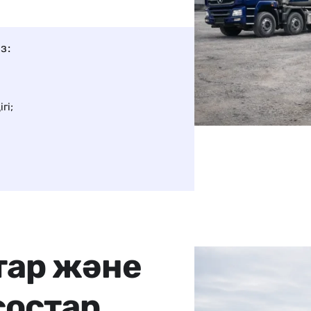
з:
гі;
т
а
р
ж
ә
н
е
с
о
с
т
а
р