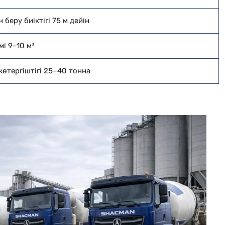
 беру биіктігі 75 м дейін
і 9–10 м³
көтергіштігі 25–40 тонна