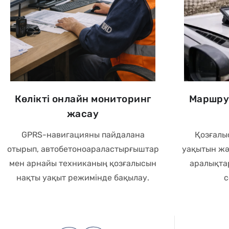
Көлікті онлайн мониторинг
Маршрут
жасау
GPRS-навигацияны пайдалана
Қозғалы
отырып, автобетоноараластырғыштар
уақытын жә
мен арнайы техниканың қозғалысын
аралықта
нақты уақыт режимінде бақылау.
с