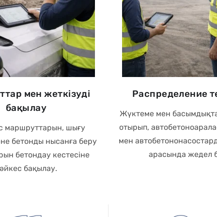
тар мен жеткізуді
Распределение т
бақылау
Жүктеме мен басымдықт
отырып, автобетоноарал
с маршруттарын, шығу
мен автобетононасостар
не бетонды нысанға беру
арасында жедел б
рын бетондау кестесіне
әйкес бақылау.