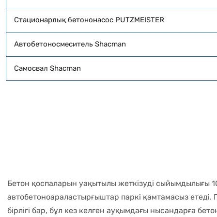
Стационарлық бетононасос PUTZMEISTER
Автобетоносмеситель Shacman
Самосвал Shacman
Бетон қоспаларын уақытылы жеткізуді сыйымдылығы 10
автобетоноараластырғыштар паркі қамтамасыз етеді. 
бірлігі бар, бұл кез келген ауқымдағы нысандарға бет