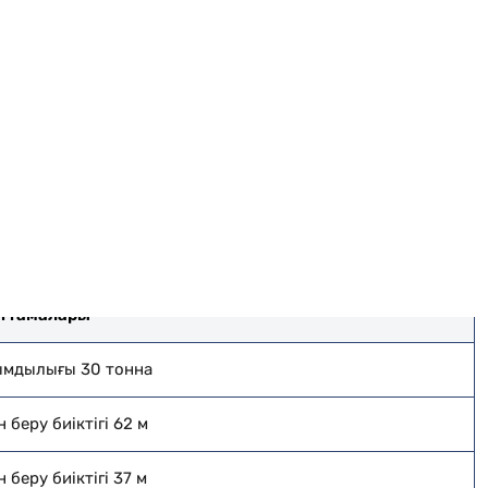
теді.
мерзімдердің бұзылу тәуекелдерін азайтуды
лер құрамының кәсібилігін жоғары бағалайды,
ттамалары
мдылығы 30 тонна
 беру биіктігі 62 м
 беру биіктігі 37 м