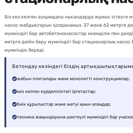
Біз кез келген ауқымдағы нысандарда жұмыс істеуге м
насос жабдықтарын қолданамыз. 37 және 62 метрге дей
мүмкіндігі бар автобетононасостар икемділік пен дәлді
метрге дейін беру мүмкіндігі бар стационарлық насос 
мүмкіндік береді.
Бетондау кезіндегі біздің артықшылықтарым
жабын плиталары және монолитті конструкциялар;
кез келген күрделіліктегі іргетастар;
биік құрылыстар және жетуі қиын алаңдар;
техника жақындауына шектеулі мүмкіндігі бар учаске