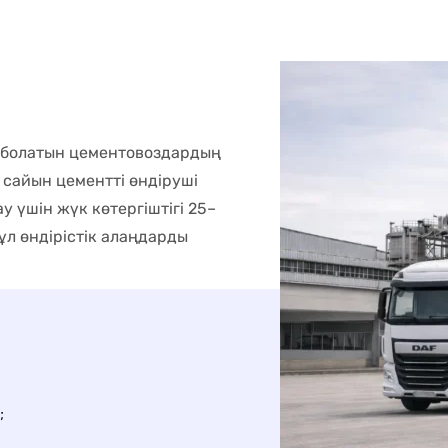
а болатын цементовоздардың
 сайын цементті өндіруші
 үшін жүк көтергіштігі 25–
ұл өндірістік алаңдарды
;
лығына кепілдік береміз;