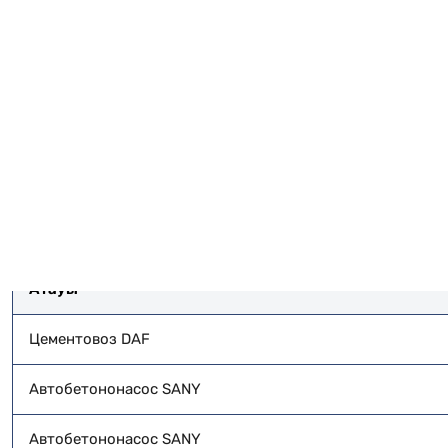
кезеңдерінде де және кез келген ауқымдағы құр
Өз автопаркінің болуы бетондау циклдарының үзді
қамтамасыз етеді. Серіктестер автопарк ауқымы
бұл бізбен ынтымақтастықты сенімді әрі ыңғайлы е
Атауы
Цементовоз DAF
Автобетононасос SANY
Автобетононасос SANY