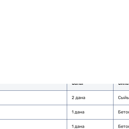
ылыс нысандарында үздіксіз жұмысты қамтамасыз е
ксіздігін, жеткізу кестесінің дәл бақылауын және 
н, техниканың тұрақты жаңартылуын және жүргізуші
теді.
Жеке автопарк
Саны
Сипа
2 дана
Сыйы
1 дана
Бетон
1 дана
Бетон