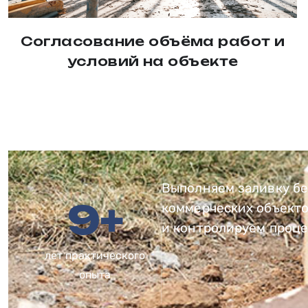
Согласование объёма работ и
условий на объекте
Выполняем заливку бе
9
+
коммерческих объекто
и контролируем процес
лет практического
опыта