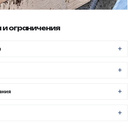
 и ограничения
я
ания