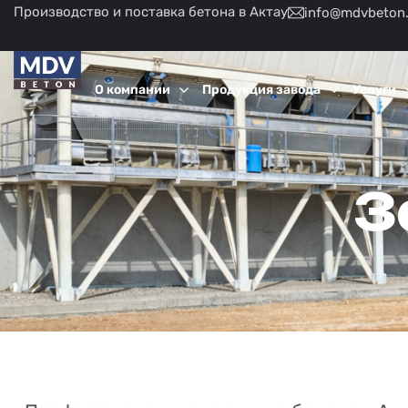
Производство и поставка бетона в Актау
info@mdvbeton
О компании
Продукция завода
Услуги
З