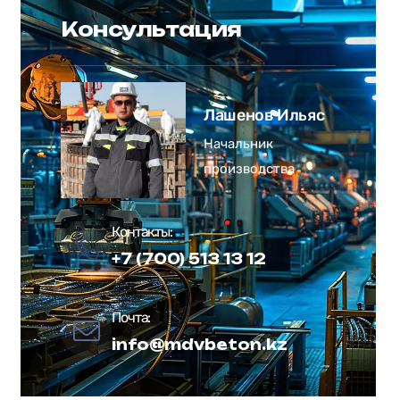
Консультация
Лашенов Ильяс
Начальник
производства
Контакты:
+7 (700) 513 13 12
Почта:
info@mdvbeton.kz