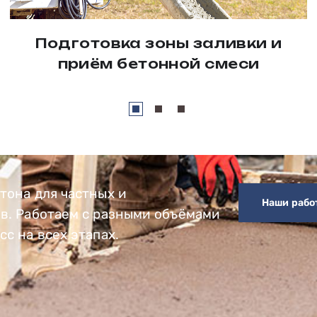
Подготовка зоны заливки и
приём бетонной смеси
тона для частных и
Наши рабо
в. Работаем с разными объёмами
с на всех этапах.