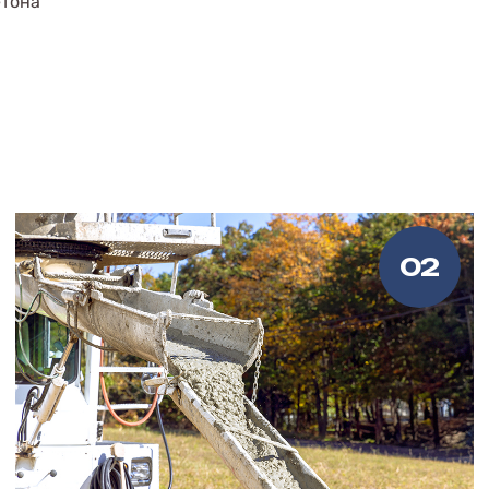
етона
02