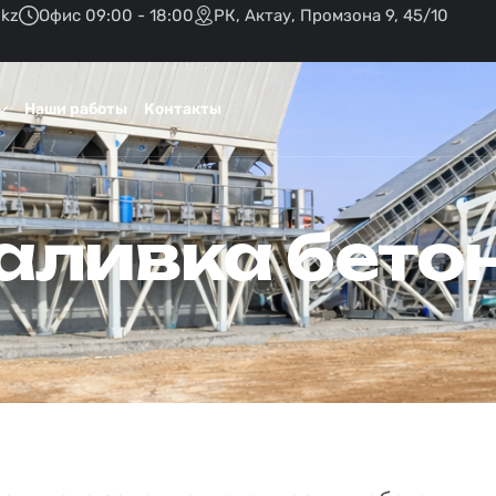
.kz
Офис 09:00 - 18:00
РК, Актау, Промзона 9, 45/10
Наши работы
Контакты
аливка бето