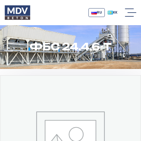
RU
KK
ФБС 24.4.6-Т