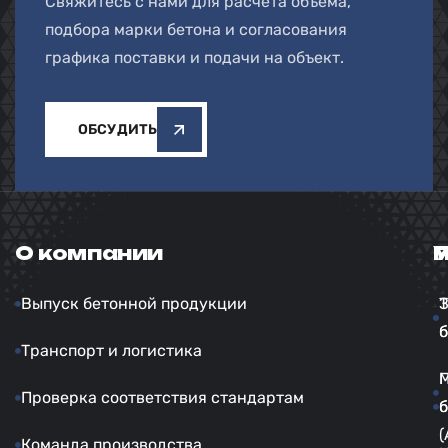
Свяжитесь с нами для расчёта объёма,
подбора марки бетона и согласования
графика поставки и подачи на объект.
ОБСУДИТЬ
О компании
У
Выпуск бетонной продукции
б
б
Транспорт и логистика
Проверка соответствия стандартам
б
б
(
Команда производства