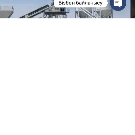
Бізбен байланысу
OPEN
CHATY
Біздің байланыстарымыз
Кеңес беру:
+7 (700) 513 13 12
Сату бөлімі:
+7 (700) 513 13 10