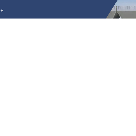
ен
р
Өндіріс
ұмыстар
Тауарлы бетон
у (АБН)
Ұсақ түйіршікті бетон
Керамзитбетон