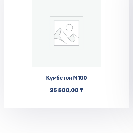
Құмбетон M100
25 500,00
₸