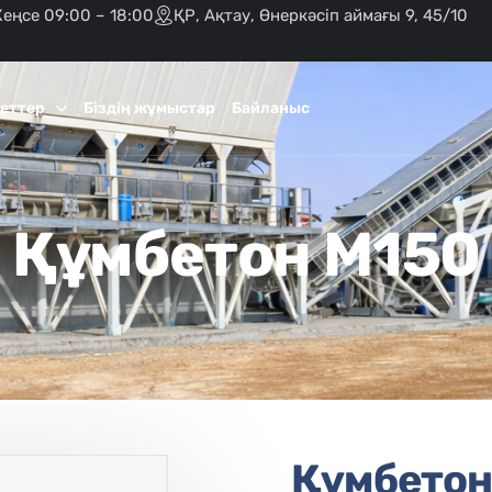
Кеңсе 09:00 – 18:00
ҚР, Ақтау, Өнеркәсіп аймағы 9, 45/10
еттер
Біздің жұмыстар
Байланыс
Құмбетон M150
Құмбетон