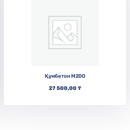
Құмбетон M200
27 500,00
₸