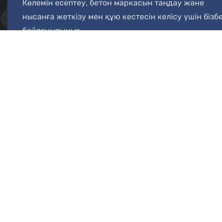
Көлемін есептеу, бетон маркасын таңдау және
нысанға жеткізу мен құю кестесін келісу үшін бізб
байланысыңыз.
ТАЛҚЫЛАУ
Компания туралы
Қызметте
Бетон өнімдерін шығару
Монолитті ж
Көлік және логистика
Бетонды айда
Стандарттарға сәйкестікті тексеру
Бетон құю