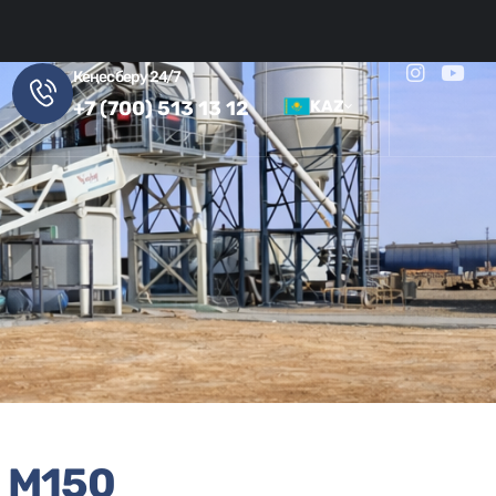
Кеңес беру 24/7
+7 (700) 513 13 12
KAZ
Казахский
Русский
 M150