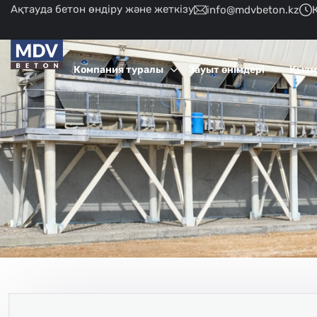
Ақтауда бетон өндіру және жеткізу
info@mdvbeton.kz
Компания туралы
Зауыт өнімдері
Қызм