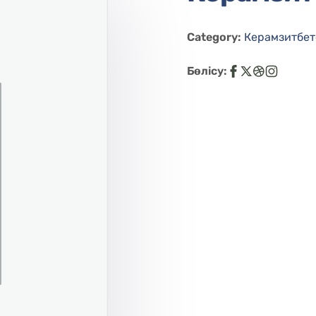
Category:
Керамзитбет
Бөлісу: