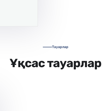
Тауарлар
Ұқсас тауарлар