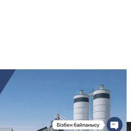
Бізбен байланысу